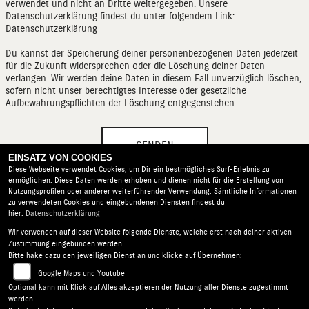
verwendet und nicht an Dritte weitergegeben. Unsere
Datenschutzerklärung findest du unter folgendem Link:
Datenschutzerklärung
Du kannst der Speicherung deiner personenbezogenen Daten jederzeit
für die Zukunft widersprechen oder die Löschung deiner Daten
verlangen. Wir werden deine Daten in diesem Fall unverzüglich löschen,
sofern nicht unser berechtigtes Interesse oder gesetzliche
Aufbewahrungspflichten der Löschung entgegenstehen.
SENDEN
EINSATZ VON COOKIES
Diese Webseite verwendet Cookies, um Dir ein bestmögliches Surf-Erlebnis zu
ermöglichen. Diese Daten werden erhoben und dienen nicht für die Erstellung von
Nutzungsprofilen oder anderer weiterführender Verwendung. Sämtliche Informationen
zu verwendeten Cookies und eingebundenen Diensten findest du
hier:
Datenschutzerklärung
Wir verwenden auf dieser Website folgende Dienste, welche erst nach deiner aktiven
Motorradschuppen Ullmann |
Industriepark 8 | 91180
Zustimmung eingebunden werden.
Heideck | Deutschland
Bitte hake dazu den jeweiligen Dienst an und klicke auf Übernehmen:
AGB
|
Impressum
|
Datenschutz
|
Disclaimer
|
Google Maps und Youtube
Barrierefreiheit
|
Batterieverordnung
Optional kann mit Klick auf Alles akzeptieren der Nutzung aller Dienste zugestimmt
werden