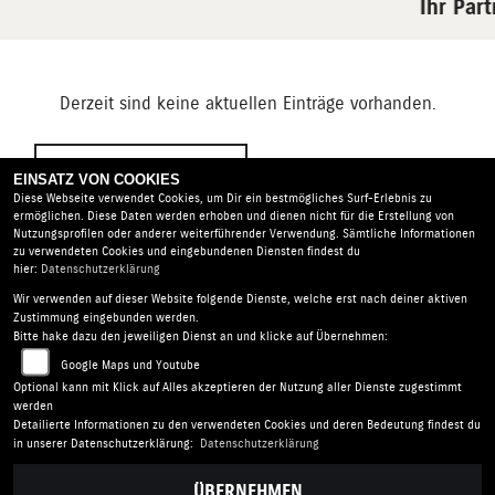
Ihr Par
Derzeit sind keine aktuellen Einträge vorhanden.
NEWS ARCHIV
EINSATZ VON COOKIES
Diese Webseite verwendet Cookies, um Dir ein bestmögliches Surf-Erlebnis zu
ermöglichen. Diese Daten werden erhoben und dienen nicht für die Erstellung von
Nutzungsprofilen oder anderer weiterführender Verwendung. Sämtliche Informationen
zu verwendeten Cookies und eingebundenen Diensten findest du
hier:
Datenschutzerklärung
Wir verwenden auf dieser Website folgende Dienste, welche erst nach deiner aktiven
Motorradschuppen Ullmann |
Industriepark 8 | 91180
Zustimmung eingebunden werden.
Heideck | Deutschland
Bitte hake dazu den jeweiligen Dienst an und klicke auf Übernehmen:
AGB
|
Impressum
|
Datenschutz
|
Disclaimer
|
Google Maps und Youtube
Barrierefreiheit
|
Batterieverordnung
Optional kann mit Klick auf Alles akzeptieren der Nutzung aller Dienste zugestimmt
werden
Detailierte Informationen zu den verwendeten Cookies und deren Bedeutung findest du
in unserer Datenschutzerklärung:
Datenschutzerklärung
ÜBERNEHMEN