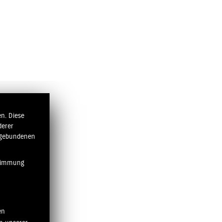
n. Diese
derer
ngebundenen
stimmung
en