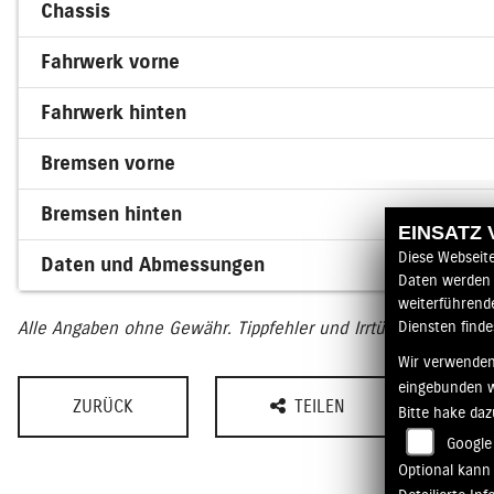
Chassis
Fahrwerk vorne
Fahrwerk hinten
Bremsen vorne
Bremsen hinten
EINSATZ
Diese Webseit
Daten und Abmessungen
Daten werden 
weiterführend
Alle Angaben ohne Gewähr. Tippfehler und Irrtümer vorbehalt
Diensten finde
Wir verwenden
eingebunden 
ZURÜCK
TEILEN
Bitte hake da
Google
Optional kann 